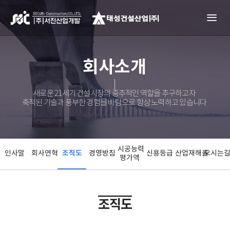
회사소개
조직도
회사소개
새로운 21세기 건설시장의 중추적인 역할을 추구하고자
축적된 기술과 풍부한 경험을 바탕으로 항상 노력하고 있습니다
시공능력
조직도
인사말
회사연혁
경영방침
신용등급
산업재해율
오시는
평가액
조직도